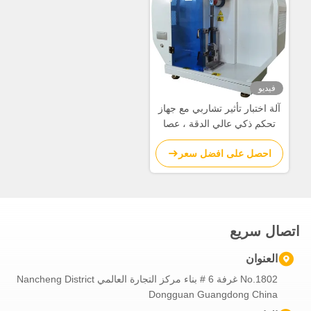
فيديو
آلة اختبار تأثير تشاربي مع جهاز
تحكم ذكي عالي الدقة ، عصا
البندولوم الألياف الكربونية ،
احصل على افضل سعر
ومدمج رقمي مستورد
اتصال سريع
العنوان
No.1802 غرفة 6 # بناء مركز التجارة العالمي Nancheng District
Dongguan Guangdong China