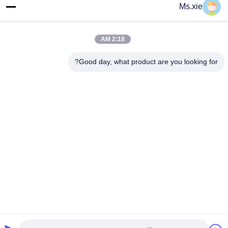
اشترك في نشرتنا الإخبارية للحصول على خصومات وأكثر.
Ms.xie
2:18 AM
Good day, what product are you looking for?
اتصل بنا
سياسة الخصوصية
|
خريطة الموقع
| الصين جودة جيدة معدات اختبار
المعمل المورد. حقوق الطبع والنشر © 2017-2026 SKYLINE
INSTRUMENTS CO.,LTD جميع الحقوق محفوظة