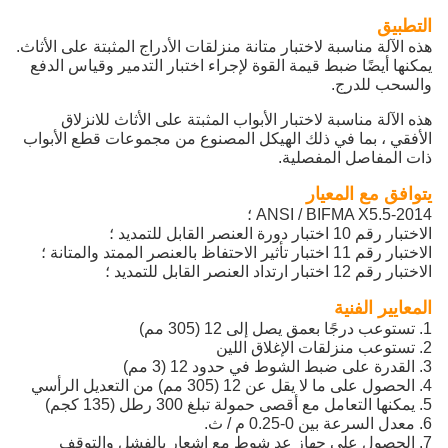
التطبيق
هذه الآلة مناسبة لاختبار متانة منزلقات الأدراج المثبتة على الأثاث.
يمكنها أيضًا ضبط قيمة القوة لإجراء اختبار التدمير وقياس الدفع
والسحب للدرج.
هذه الآلة مناسبة لاختبار الأبواب المثبتة على الأثاث للانزلاق
الأفقي ، بما في ذلك الهيكل المصنوع من مجموعات قطع الأبواب
ذات المفاصل المفصلية.
يتوافق مع المعيار
ANSI / BIFMA X5.5-2014 ؛
الاختبار رقم 10 اختبار دورة العنصر القابل للتمديد ؛
الاختبار رقم 11 اختبار تأثير الاحتفاظ بالعنصر الممتد والمتانة ؛
الاختبار رقم 12 اختبار ارتداد العنصر القابل للتمديد ؛
المعايير الفنية
1. تستوعب درجًا بعمق يصل إلى 12 (305 مم)
2. تستوعب منزلقات الإغلاق اللين
3. القدرة على ضبط الشوط في حدود 12 (3 مم)
4. الحصول على ما لا يقل عن 12 (305 مم) من التعديل الرأسي
5. يمكنها التعامل مع أقصى حمولة تبلغ 300 رطل (135 كجم)
6. معدل السرعة بين 0-0.25 م / ث.
7. الحصول على جهاز عد شوط مع إشعار بالفشل والتوقف