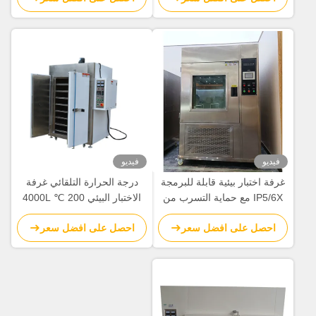
فيديو
فيديو
غرفة اختبار بيئية قابلة للبرمجة
درجة الحرارة التلقائي غرفة
IP5/6X مع حماية التسرب من
الاختبار البيئي 200 ℃ 4000L
شاشة لمسة LCD واختبار
الشيخوخة الفرن
احصل على افضل سعر
احصل على افضل سعر
مسحوق التلك الجاف