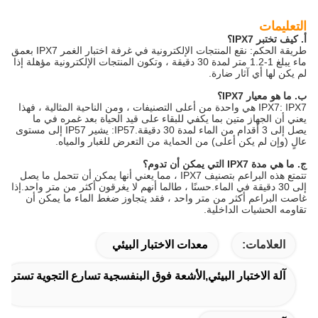
التعليمات
أ. كيف تختبر IPX7؟
طريقة الحكم: نقع المنتجات الإلكترونية في غرفة اختبار الغمر IPX7 بعمق
ماء يبلغ 1-1.2 متر لمدة 30 دقيقة ، وتكون المنتجات الإلكترونية مؤهلة إذا
لم يكن لها أي آثار ضارة.
ب. ما هو معيار IPX7؟
IPX7: IPX7 هي واحدة من أعلى التصنيفات ، ومن الناحية المثالية ، فهذا
يعني أن الجهاز متين بما يكفي للبقاء على قيد الحياة بعد غمره في ما
يصل إلى 3 أقدام من الماء لمدة 30 دقيقة.IP57: يشير IP57 إلى مستوى
عالٍ (وإن لم يكن أعلى) من الحماية من التعرض للغبار والمياه.
ج. ما هي مدة IPX7 التي يمكن أن تدوم؟
تتمتع هذه البراعم بتصنيف IPX7 ، مما يعني أنها يمكن أن تتحمل ما يصل
إلى 30 دقيقة في الماء.حسنًا ، طالما أنهم لا يغرقون أكثر من متر واحد.إذا
غاصت البراعم أكثر من متر واحد ، فقد يتجاوز ضغط الماء ما يمكن أن
تقاومه الحشيات الداخلية.
العلامات:
معدات الاختبار البيئي
آلة الاختبار البيئي,الأشعة فوق البنفسجية تسارع التجوية تستر