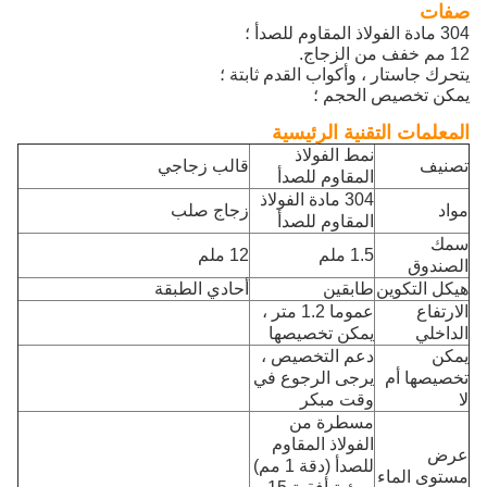
صفات
304 مادة الفولاذ المقاوم للصدأ ؛
12 مم خفف من الزجاج.
يتحرك جاستار ، وأكواب القدم ثابتة ؛
يمكن تخصيص الحجم ؛
المعلمات التقنية الرئيسية
نمط الفولاذ
تصنيف
قالب زجاجي
المقاوم للصدأ
304 مادة الفولاذ
مواد
زجاج صلب
المقاوم للصدأ
سمك
1.5 ملم
12 ملم
الصندوق
هيكل التكوين
طابقين
أحادي الطبقة
الارتفاع
عموما 1.2 متر ،
الداخلي
يمكن تخصيصها
يمكن
دعم التخصيص ،
تخصيصها أم
يرجى الرجوع في
لا
وقت مبكر
مسطرة من
الفولاذ المقاوم
عرض
للصدأ (دقة 1 مم)
مستوى الماء