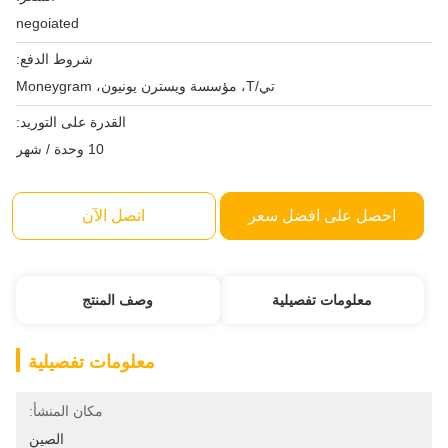
negoiated
شروط الدفع:
تي/T، مؤسسة ويسترن يونيون، Moneygram
القدرة على التوريد:
10 وحدة / شهر
احصل على افضل سعر
اتصل الآن
معلومات تفصيلية
وصف المنتج
معلومات تفصيلية
مكان المنشأ:
الصين