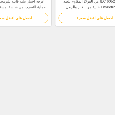
غرفة IEC 60529 من الفولاذ المقاوم للصدأ
Envirotronics خالية من الغبار والرمل
والمسحوق
مسحوق التلك الجا
احصل على افضل سعر
احصل على افضل سع