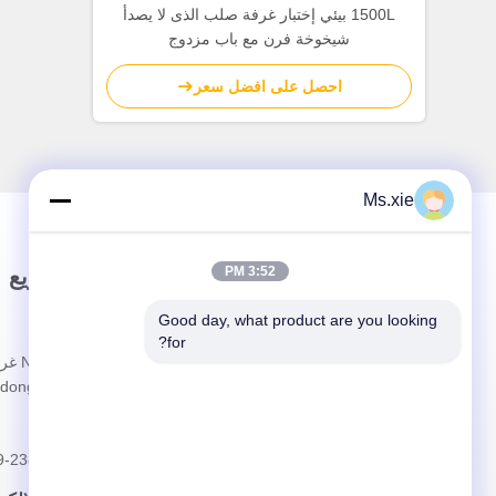
1500L بيئي إختبار غرفة صلب الذى لا يصدأ
شيخوخة فرن مع باب مزدوج
احصل على افضل سعر
Ms.xie
3:52 PM
وصلة سريعة
اتصال سريع
Good day, what product are you looking 
المنزل
العنوان
for?
حولنا
dong China
المنتجات
الهاتف
الحالات
9-23830463
أخبار