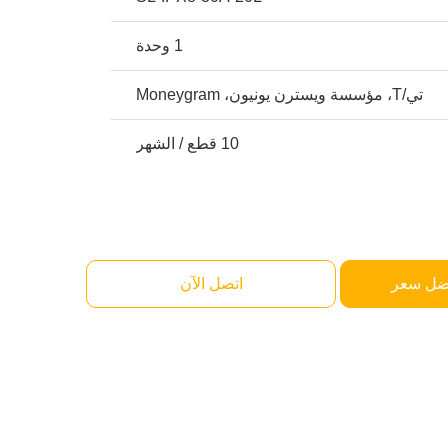
1 وحدة
تي/T، مؤسسة ويسترن يونيون، Moneygram
10 قطع / الشهر
ضل سعر
اتصل الآن