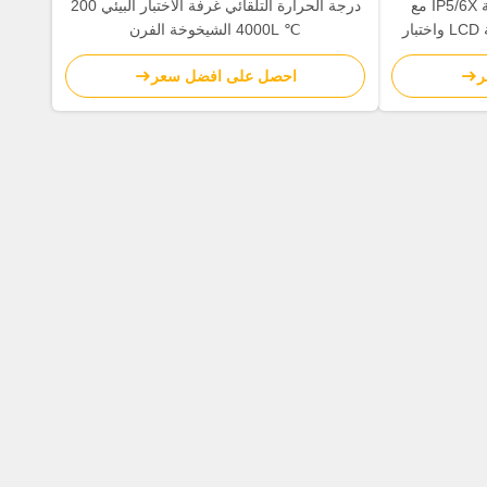
غرفة اختبار بيئية قابلة للبرمجة IP5/6X مع
درجة الحرارة التلقائي غرفة الاختبار البيئي 200
حماية التسرب من شاشة لمسة LCD واختبار
℃ 4000L الشيخوخة الفرن
ف
ر
احصل على افضل سعر