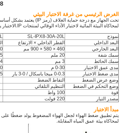
IPX8 التحكم في
الغرض الرئيسي من غرفة الاختبار البيئي
تحت الجهاز مع درجة حماية الغلاف (رمز IP) يعتمد بشكل أساسي على المنتجات الإلكترونية والكهربائية والإضاءة الخارجية والخزانة الكهربائية ومعدات الاتصالات ومعدات الغوص و
لمحاكاة البيئة المائية لاختبار الأداء الوقائي لمنتجات IP.الاختبار
ي
نموذج
SL-IPX8-30A-20L
0L
البعد الداخلي
القطر الداخلي × الارتفاع
ال
البعد الخارجي
460 × 580 × 900 مم
600 × 0
سمك شفة
20 ملم
25 
سمك الحائط
3 مم
4 مم
مدى عمق الاختبار
0-30 م
50
مدى ضغط الاختبار
0-0.3 ميجا باسكال / 0-3 بار
0-0.5 م
وضع عرض الضغط
التقاط الضغط
وضع التحكم في الضغط
التنظيم التلقائي
قوة
100 واط
مصدر التيار
220 فولت
مبدأ الاختبار
يتم تطبيق ضغط الهواء لجعل الهواء المضغوط يولد ضغطًا على ا
لمحاكاة بيئة عمق المياه المقابلة.