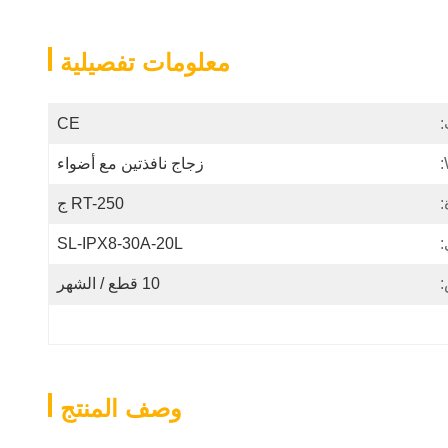
معلومات تفصيلية
:
CE
زجاج نافذتين مع أضواء
:
RT-250 ج
SL-IPX8-30A-20L
:
10 قطع / الشهر
وصف المنتج