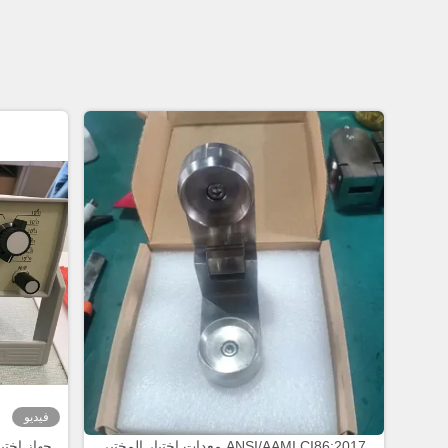
فيديو
ANSI/AAMI CI86:2017 معدات اختبار المختبر
جهاز اخت