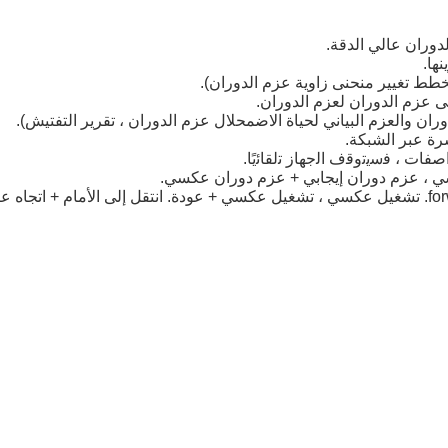
دوران عالي الدقة.
ها.
خطط تغيير منحنى زاوية عزم الدوران).
 عزم الدوران لعزم الدوران.
ان والعزم البياني لحياة الاضمحلال عزم الدوران ، تقرير التفتيش).
شرة عبر الشبكة.
اﺻﻔﺎت ، ﻓﺳﯾﺗوﻗف اﻟﺟﮭﺎز ﺗﻟﻘﺎﺋﯾًﺎ.
ي ، عزم دوران إيجابي + عزم دوران عكسي.
تشغيل عكسي ، تشغيل عكسي + عودة.
انتقل إلى الأمام + اتجاه 