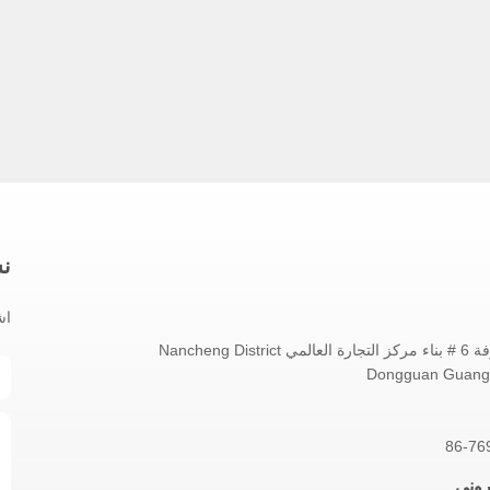
نش
اش
No.1802 غرفة 6 # بناء مركز التجارة العالمي Nancheng District
Dongguan Guang
86-76
تروني