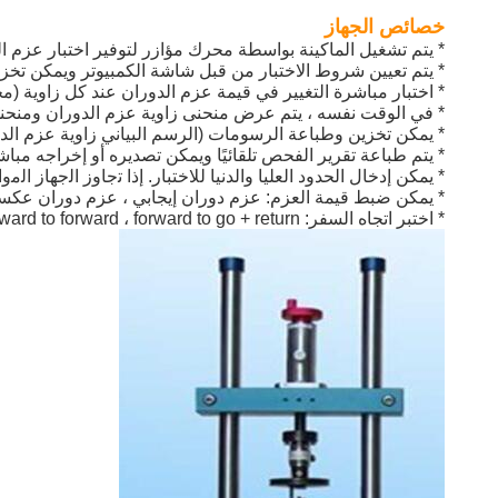
خصائص الجهاز
* يتم تشغيل الماكينة بواسطة محرك مؤازر لتوفير اختبار عزم ال
* يتم تعيين شروط الاختبار من قبل شاشة الكمبيوتر ويمكن تخزين
* اختبار مباشرة التغيير في قيمة عزم الدوران عند كل زاوية (م
* في الوقت نفسه ، يتم عرض منحنى زاوية عزم الدوران ومنحنى
* يمكن تخزين وطباعة الرسومات (الرسم البياني زاوية عزم الدور
* يتم طباعة تقرير الفحص تلقائيًا ويمكن تصديره أو إخراجه مبا
* يمكن إدخال الحدود العليا والدنيا للاختبار.
إذا ﺗﺟﺎوز اﻟﺟﮭﺎز اﻟﻣو
* يمكن ضبط قيمة العزم: عزم دوران إيجابي ، عزم دوران عكس
* اختبر اتجاه السفر: forward to forward ، forward to go + return.