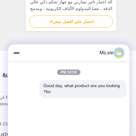
آلة اختبار تأثير تشاربي مع جهاز تحكم ذكي عالي
الدقة ، عصا البندولوم الألياف الكربونية ، ومدمج
رقمي مستورد
احصل على افضل سعر
Ms.xie
10:59 PM
وصلة سريعة
اتصال سريع
Good day, what product are you looking 
المنزل
العنوان
for?
حولنا
dong China
المنتجات
الهاتف
الحالات
9-23830463
أخبار
البريد الإلك