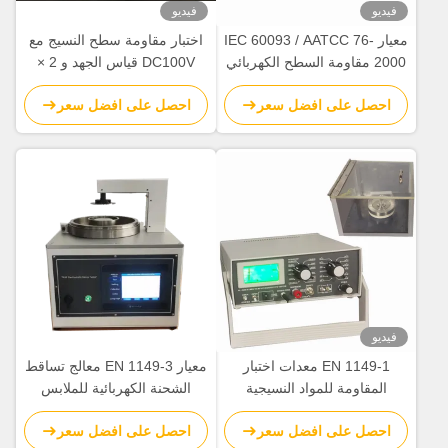
فيديو
فيديو
معيار IEC 60093 / AATCC 76-
اختبار مقاومة سطح النسيج مع
2000 مقاومة السطح الكهربائي
DC100V قياس الجهد و 2 ×
معدات اختبار المنسوجات من
1014Ω قياس المقاومة لامتثال
احصل على افضل سعر
احصل على افضل سعر
الأقمشة
EN 1149-1 / EN 1149-2 /
AATCC 76 / BS 6524
فيديو
EN 1149-1 معدات اختبار
معيار EN 1149-3 معالج تساقط
المقاومة للمواد النسيجية
الشحنة الكهربائية للملابس
الواقية
احصل على افضل سعر
احصل على افضل سعر