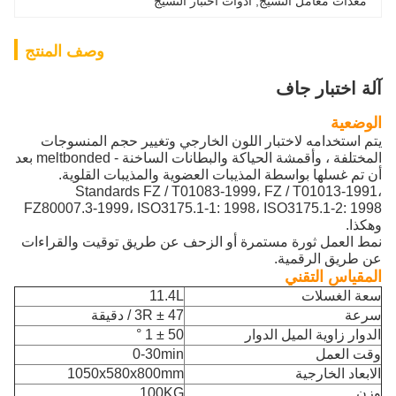
معدات معامل النسيج
, 
أدوات اختبار النسيج
وصف المنتج
آلة اختبار جاف
الوضعية
يتم استخدامه لاختبار اللون الخارجي وتغيير حجم المنسوجات
المختلفة ، وأقمشة الحياكة والبطانات الساخنة - meltbonded بعد
أن تم غسلها بواسطة المذيبات العضوية والمذيبات القلوية.
Standards FZ / T01083-1999، FZ / T01013-1991،
FZ80007.3-1999، ISO3175.1-1: 1998، ISO3175.1-2: 1998
وهكذا.
نمط العمل ثورة مستمرة أو الزحف عن طريق توقيت والقراءات
عن طريق الرقمية.
المقياس التقني
سعة الغسلات
11.4L
سرعة
47 ± 3R / دقيقة
الدوار زاوية الميل الدوار
50 ± 1 °
وقت العمل
0-30min
الابعاد الخارجية
1050x580x800mm
وزن
100KG