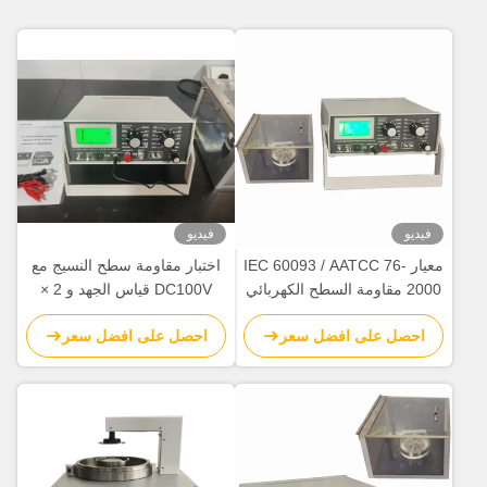
فيديو
فيديو
معيار IEC 60093 / AATCC 76-
اختبار مقاومة سطح النسيج مع
2000 مقاومة السطح الكهربائي
DC100V قياس الجهد و 2 ×
معدات اختبار المنسوجات من
1014Ω قياس المقاومة لامتثال
احصل على افضل سعر
احصل على افضل سعر
الأقمشة
EN 1149-1 / EN 1149-2 /
AATCC 76 / BS 6524