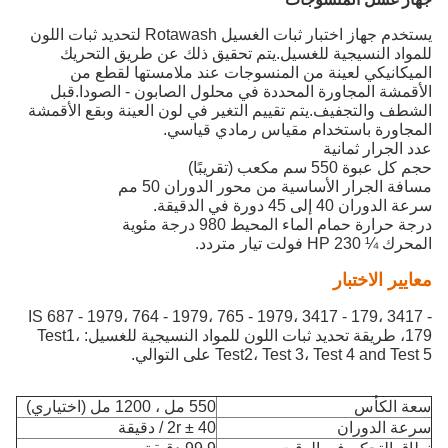
يستخدم جهاز اختبار ثبات الغسيل Rotawash لتحديد ثبات اللون
للمواد النسيجية للغسيل.يتم تحقيق ذلك عن طريق التحريك
الميكانيكي لعينة من المنسوجات عند ملامستها لقطع من
الأقمشة المجاورة المحددة في محلول الصابون - الصودا.قبل
الشطف والتجفيف.يتم تقييم التغير في لون العينة وبقع الأقمشة
المجاورة باستخدام مقياس رمادي قياسي.
عدد الجرار ثمانية
حجم كل عبوة 550 سم مكعب (تقريبًا)
مسافة الجرار الأساسية من محور الدوران 50 مم
سرعة الدوران 40 إلى 45 دورة في الدقيقة.
درجة حرارة حمام الماء المحيط 980 درجة مئوية
المحرك ¼ HP 230 فولت تيار متردد.
معايير الاختبار
IS 687 - 1979، 764 - 1979، 765 - 1979، 3417 - 179، 3417 -
179، طريقة تحديد ثبات اللون للمواد النسيجية للغسيل: Test1،
Test2، Test 3، Test 4 and Test 5 على التوالي.
سعة الكأس
550 مل ، 1200 مل (اختياري)
سرعة الدوران
40 ± 2r / دقيقة