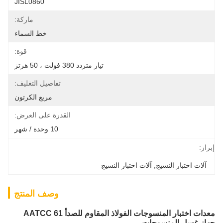
JISL0860
ماركة:
خط السماء
قوة:
تيار متردد 380 فولت ، 50 هرتز
تفاصيل التغليف:
مربع الكرتون
القدرة على العرض:
10 وحدة / شهر
إبراز:
آلات اختبار النسيج
, 
آلات اختبار النسيج
وصف المنتج
معدات اختبار المنسوجات الفولاذ المقاوم للصدأ AATCC 61
جهاز غسل المنسوجات