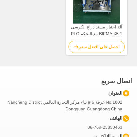
آلة اختبار مسند ذراع الكرسي
BIFMA X5.1 مع التحكم PLC
بارتفاع مسند الذراع 650-780
احصل على افضل سعر
مم وضمان 18 شهرًا
اتصال سريع
العنوان
No.1802 غرفة 6 # بناء مركز التجارة العالمي Nancheng District
Dongguan Guangdong China
الهاتف
86-769-23830463
البريد الإلكتروني