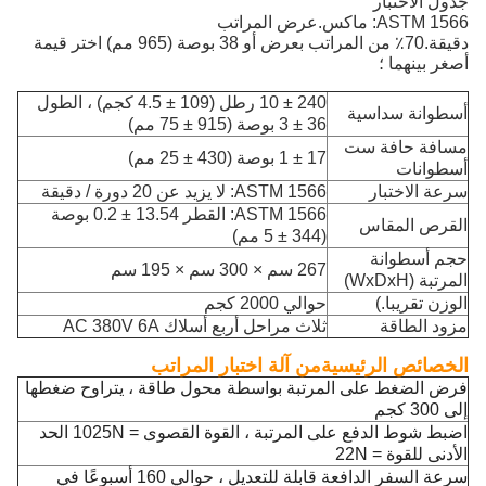
جدول الاختبار
ASTM 1566: ماكس.عرض المراتب
دقيقة.70٪ من المراتب بعرض أو 38 بوصة (965 مم) اختر قيمة
أصغر بينهما ؛
240 ± 10 رطل (109 ± 4.5 كجم) ، الطول
أسطوانة سداسية
36 ± 3 بوصة (915 ± 75 مم)
مسافة حافة ست
17 ± 1 بوصة (430 ± 25 مم)
أسطوانات
سرعة الاختبار
ASTM 1566: لا يزيد عن 20 دورة / دقيقة
ASTM 1566: القطر 13.54 ± 0.2 بوصة
القرص المقاس
(344 ± 5 ​​مم)
حجم أسطوانة
267 سم × 300 سم × 195 سم
المرتبة (WxDxH)
الوزن تقريبا.)
حوالي 2000 كجم
مزود الطاقة
ثلاث مراحل أربع أسلاك AC 380V 6A
الخصائص الرئيسية
من آلة اختبار المراتب
فرض الضغط على المرتبة بواسطة محول طاقة ، يتراوح ضغطها
إلى 300 كجم
اضبط شوط الدفع على المرتبة ، القوة القصوى = 1025N الحد
الأدنى للقوة = 22N
سرعة السفر الدافعة قابلة للتعديل ، حوالي 160 أسبوعًا في