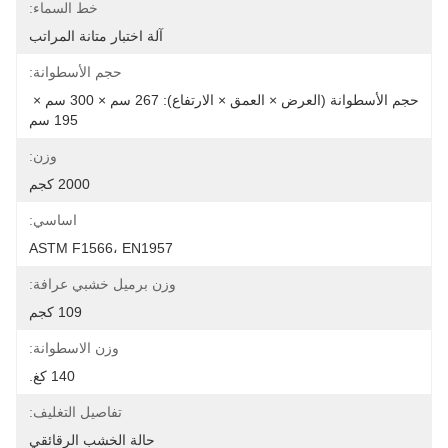
خط السماء:
آلة اختبار متانة المراتب
حجم الأسطوانة:
حجم الأسطوانة (العرض × العمق × الارتفاع): 267 سم × 300 سم × 
195 سم
وزن:
2000 كجم
اساسي:
ASTM F1566، EN1957
وزن برميل خشبي عرافة:
109 كجم
وزن الاسطوانة:
140 كغ.
تفاصيل التغليف:
حالة الخشب الرقائقي