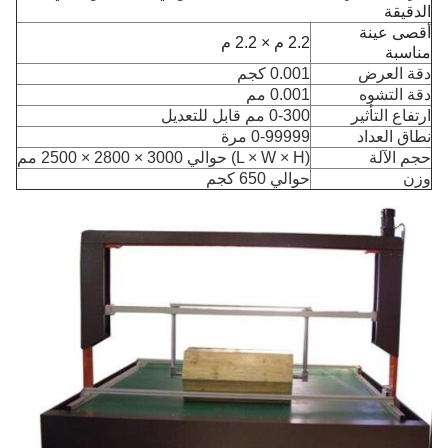
الدقيقة
أقصى عينة
2.2 م × 2.2 م
مناسبة
دقة العرض
0.001 كجم
دقة التشوه
0.001 مم
ارتفاع التأثير
0-300 مم قابل للتعديل
نطاق العداد
0-99999 مرة
حجم الآلة
(L × W × H) حوالي 3000 × 2800 × 2500 مم
وزن
حوالي 650 كجم