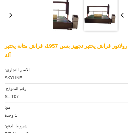
رولاتور فراش يختبر تجهيز بسن 1957، فراش متانة يختبر
آلة
الاسم التجاري:
SKYLINE
رقم النموذج:
SL-T07
مو:
1 وحدة
شروط الدفع: