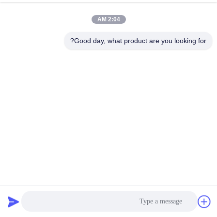
2:04 AM
Good day, what product are you looking for?
2000N اسطوانة تحميل اختبار لعبة طفل ، آلة اختبار قوة أنابيب
التوجيه سكوتر
لعبة يختبر تجهيز
2021-04-26
9325 الرؤى