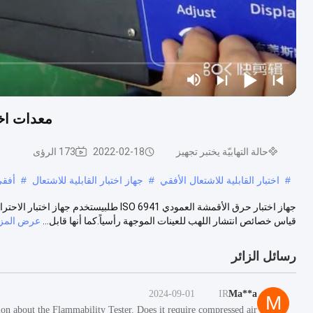
معدات اختب
حالة التهابيّة يختبر تجهيز
2022-02-18
173 الرؤى
#
اختبار القابلية للاشتعال الأفقي
#
جهاز اختبار القابلية للاشتعال
#
أفقيّ
قياس خصائص انتشار اللهب للعينات الموجهة رأسياً.كما أنها قابل...
عرض المزي
رسائل الزائر
2024-09-01
IR
Ma**a
M
ion about the Flammability Tester. Does it require compressed air?