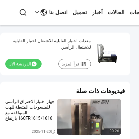
جات
الحالات
أخبار
تحميل
اتصل بنا
معدات اختبار القابلية للاشتعال اختبار القابلية
للاشتعال الرأسي
اقرأ المزيد
الدردشة الآن
فيديوهات ذات صلة
جهاز اختبار الاحتراق الرأسي
للمنسوجات المثبطة للهب
المتوافقة مع
16CFR1615/1616 بارتفاع
لهب 40±2 مم ووقت احتراق
12 ثانية
حالة التهابيّة يختبر تجهيز
00:26
2025-11-20