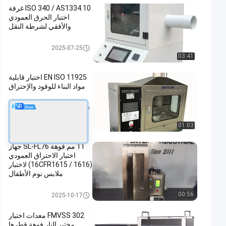
ISO 340 / AS1334.10 غرفة
اختبار الحرق العمودي
والأفقي لشرطة النقل
حالة التهابيّة يختبر تجهيز
2025-07-25
03:41
EN ISO 11925 اختبار قابلية
مواد البناء للوقود والإحتراق
معدات اختبار
2025-06-27
01:03
11 مم فوهة SL-FL76 جهاز
اختبار الاحتراق العمودي
(16CFR1615 / 1616) لاختبار
ملابس نوم الأطفال
معدات اختبار الحريق
00:56
2025-10-17
FMVSS 302 معدات اختبار
مختبر النار فوهة قطرها