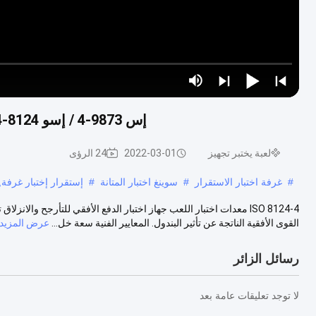
إس 9873-4 / إسو 8124-4 لعب يختبر تجهيز أفقي فحوى مخبار لتقلبات وشرائح
لعبة يختبر تجهيز
2022-03-01
24 الرؤى
#
غرفة اختبار الاستقرار
#
سوينغ اختبار المتانة
#
إستقرار إختبار غرفة,
ISO 8124-4 معدات اختبار اللعب جهاز اختبار الدفع الأفقي للتأرجح وا
القوى الأفقية الناتجة عن تأثير البندول. المعايير الفنية سعة خل...
عرض المزيد
رسائل الزائر
لا توجد تعليقات عامة بعد