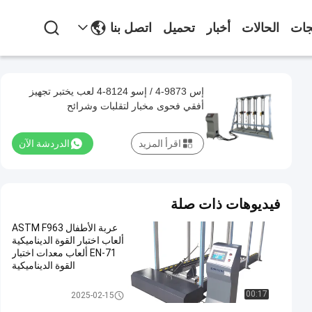
جات
الحالات
أخبار
تحميل
اتصل بنا
إس 9873-4 / إسو 8124-4 لعب يختبر تجهيز
أفقي فحوى مخبار لتقلبات وشرائح
اقرأ المزيد
الدردشة الآن
فيديوهات ذات صلة
عربة الأطفال ASTM F963
ألعاب اختبار القوة الديناميكية
EN-71 ألعاب معدات اختبار
القوة الديناميكية
لعبة يختبر تجهيز
00:17
2025-02-15