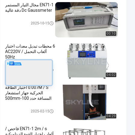
EN71-1 مجال التيار المستمر
Dc Gaussmeter دقة عالية
لعبة يختبر تجهيز
2025-10-15
00:10
6 محطات تبديل معدات اختبار
ألعاب التحمل AC220V /
50Hz
لعبة يختبر تجهيز
2025-10-22
04:02
0.007M / S اختبار الطاقة
الحركية جهاز استشعار
المسافة حدد 100-500mm
لعبة يختبر تجهيز
2025-02-15
04:29
EN71-1 2m / s فاحص /
ألعاب اختبار القوة الديناميكية