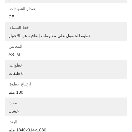
إصدار الشهادات:
CE
خط السماء:
خطوة للحصول على معلومات إضافية عن الاختبار
المعايير:
ASTM
خطوات:
6 طبقات
ارتفاع خطوة:
180 ملم
مواد:
خشب
البعد:
1840x914x1080 ملم