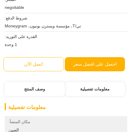
negoitable
شروط الدفع:
تي/T، مؤسسة ويسترن يونيون، Moneygram
القدرة على التوريد:
1 وحدة
احصل على افضل سعر
اتصل الآن
معلومات تفصيلية
وصف المنتج
معلومات تفصيلية
مكان المنشأ:
الصين