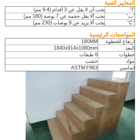
المعايير الفنية
"ا"
يجب أن لا يقل عن 3 أقدام (9.4 مم)
"ب"
يجب ألا يقل حجمه عن 7 بوصة (180 مم)
"C"
يجب ألا يزيد عن 9 بوصات (230 مم)
المواصفات الرئيسية
ارتفاع للخطوة
180MM
البعد
1840x914x1080mm
خطوات
6 طبقات
مواد
خشب
اساسي
ASTM F963