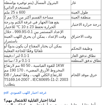
غاز
البترول المسال (يتم توفيره بواسطة
المستخدم الذاتي)
طول العينة
600 ± 25 ملم
منطقة العينة
مساحة القسم أكثر من 0.5 مم 2
يقع هذا الجهاز في غرفة الكتم ودرجة
درجة حرارة الاختبار
الحرارة تحفظ 23 ± 10 ℃ للاختبار
الإعداد المستمر بين 0.1-999.9S ، خلال
وقت الاحتراق
وقت الإعداد ، يمكن أن يحرق اللهب العينة
باستمرار
يمكن أن يختار المفتاح أن يكون يدويًا أو
وظيفة التحكم
تلقائيًا وفقًا للحاجة الفعلية
نطاق تدفق الغاز
0.1-1 لتر / دقيقة
نطاق تدفق المنطقة
0.1-1 م 3 / ساعة
1KW للقوة القياسية ، 50 60 مم لارتفاع
المخروط الأزرق المضيء ، 170 190 مم
حرق موقد اللحام
للارتفاع الكلي للهب ، وفقًا لمعيار GB /
T5169.14-2007 ، IEC60695-11-2: 2003
يتطلب.
غرفة اختبار اللهب العمودي. pdf
لماذا اختبار القابلية للاشتعال مهم؟
من أجل تقليل مخاطر نشوب حريق أو انفجار ، فهو كذلك
من المهم