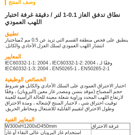
وصف المنتج
نطاق تدفق الغاز 0.1-1 لتر / دقيقة غرفة اختبار
اللهب العمودي
تطبيق
ينطبق على فحص منطقة القسم التي تزيد عن 0.5 مم 2
من
اختبار
انتشار اللهب العمودي لسلك العزل الأحادي والكابل.
المعايير
وفقًا لـ IEC60332-1-1: 2004 ، IEC60332-1-2: 2004 ،
IEC60332-1-3: 2004 ، EN50265-1 ، EN50265-2-1
الخصائص الوظيفية
اختبار الاحتراق العمودي على السلك الأحادي والكابل هو شروط
حجم المصباح (موقد بنسن ومصدر غاز معين (البروبان) ، وفقًا
لارتفاع اللهب المحدد وزاوية شعلة معينة للحالة الرأسية للعينة
توقيت احتراق شي ، لاختبار المنتج لإشعاله ، ومدة الاحتراق
وطول الاحتراق لتقييم القابلية للاشتعال ومخاطر الحريق.
المعايير الفنية
غرفة الاحتراق
W300xH1200xD450mm
استخدام غاز البروبان عالي النقاء أو غاز