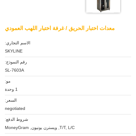
معدات اختبار الحريق / غرفة اختبار اللهب العمودي
الاسم التجاري:
SKYLINE
رقم النموذج:
SL-7603A
مو:
1 وحدة
السعر:
negotiated
شروط الدفع:
T/T, L/C, ويسترن يونيون, MoneyGram