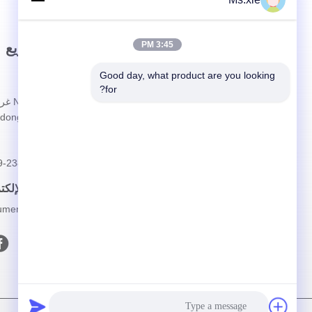
3:45 PM
وصلة سريعة
اتصال سريع
Good day, what product are you looking 
المنزل
العنوان
for?
حولنا
dong China
المنتجات
الهاتف
الحالات
9-23830463
أخبار
البريد الإلك
تحميل
ruments.com
اتصل بنا