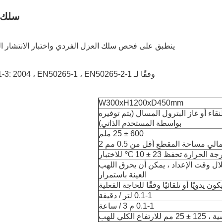
سلك 
ينطبق على فحص سلك العزل الفردي واختبار الانتشار العمود
وفقًا لـ IEC60332-1-1: 2004 ، IEC60332-1-2: 2004 ، IEC60332-1-3: 2004 ، EN50265-1 ، EN50265-2-1.
W300xH1200xD450mm
نقاء أو غاز البترول المسال (يتم توفيره
بواسطة المستخدم الذاتي)
600 ± 25 ملم
الي مساحة المقطع أقل من 0.5 مم 2
 تحفظ 23 ± 10 ℃ للاختبار
 المستمر بين 0.1-999.9S ، خلال وقت الإعداد ، يمكن أن يحرق اللهب
العينة باستمرار
ن يدويًا أو تلقائيًا وفقًا للحاجة الفعلية
0.1-1 لتر / دقيقة
0.1-1 م 3 / ساعة