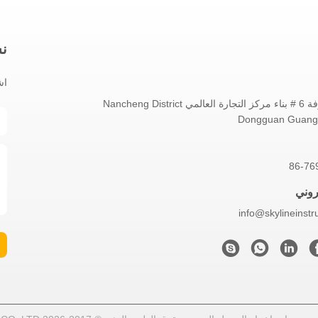
نش
اش
No.1802 غرفة 6 # بناء مركز التجارة العالمي Nancheng District
Dongguan Guang
86-76
تروني
info@skylineinst