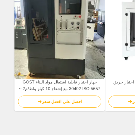
IEC6 معدات اختبار حريق
جهاز اختبار قابلية اشتعال مواد البناء GOST
30402 ISO 5657 مع إشعاع 10 كيلو واط/م2 ~
70 كيلو واط/م2 ومخرج 50 واط
ر
احصل على افضل سعر