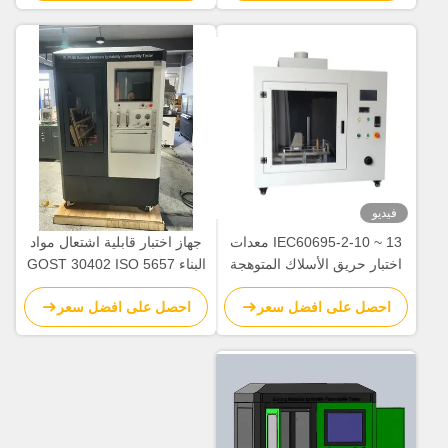
فيديو
IEC60695-2-10 ~ 13 معدات
جهاز اختبار قابلية اشتعال مواد
اختبار حريق الأسلاك المتوهجة
البناء GOST 30402 ISO 5657
مع إشعاع 10 كيلو واط/م2 ~ 70
احصل على افضل سعر
احصل على افضل سعر
كيلو واط/م2 ومخرج 50 واط