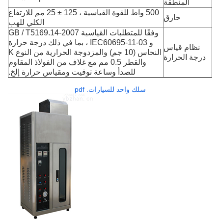
المنطقة
500 واط للقوة القياسية ، 125 ± 25 مم للارتفاع
حارق
الكلي للهب
وفقًا للمتطلبات القياسية GB / T5169.14-2007
و IEC60695-11-03 ، بما في ذلك درجة حرارة
نظام قياس
النحاس (10 جم) والمزدوجة الحرارية من النوع K
درجة الحرارة
والقطر 0.5 مم مع غلاف من الفولاذ المقاوم
للصدأ وساعة توقيت ومقياس حرارة إلخ.
سلك واحد للسيارات. pdf