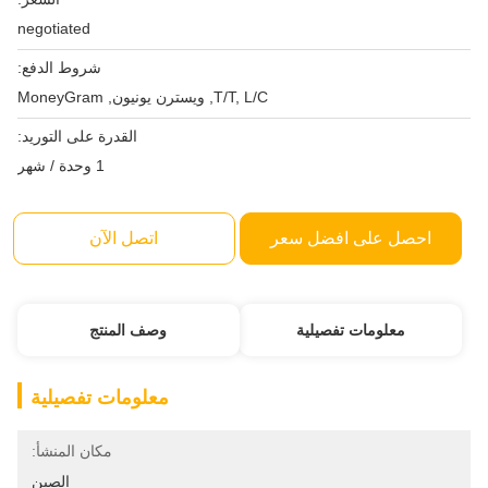
negotiated
شروط الدفع:
T/T, L/C, ويسترن يونيون, MoneyGram
القدرة على التوريد:
1 وحدة / شهر
احصل على افضل سعر
اتصل الآن
معلومات تفصيلية
وصف المنتج
معلومات تفصيلية
مكان المنشأ:
الصين