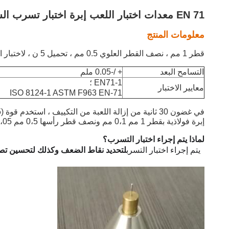
EN 71 معدات اختبار اللعب إبرة اختبار تسرب السائل
معلومات المنتج
قطر 1 مم ، نصف القطر العلوي 0.5 مم ، تحميل 5 ن ، لاختبار التسرب ،
التسامح البعد
+ /-0.05 ملم
EN71-1 ؛
معايير الاختبار
ISO 8124-1 ASTM F963 EN-71
في غضون 30 ثانية من إزالة اللعبة من التكييف ، استخدم قوة (5 + 0.50) نيوتن على السطح الخارجي للعبة من خلال
إبرة فولاذية بقطر 1 مم 0،1 مم ونصف قطر رأسها 0،5 مم 0،05 مم.
لماذا يتم إجراء اختبار التسرب؟
يتم إجراء اختبار التسرب
لتحديد نقاط الضعف وكذلك لتحسين تصم