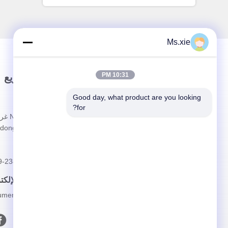
Ms.xie
10:31 PM
وصلة سريعة
اتصال سريع
Good day, what product are you looking 
المنزل
العنوان
for?
حولنا
dong China
المنتجات
الهاتف
الحالات
9-23830463
أخبار
البريد الإلك
تحميل
ruments.com
اتصل بنا