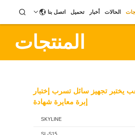
جات
الحالات
أخبار
تحميل
اتصل بنا
المنتجات
ISO812 لعب يختبر تجهيز سائل تسرب إختبار
إبرة معايرة شهادة
SKYLINE
SL-S15