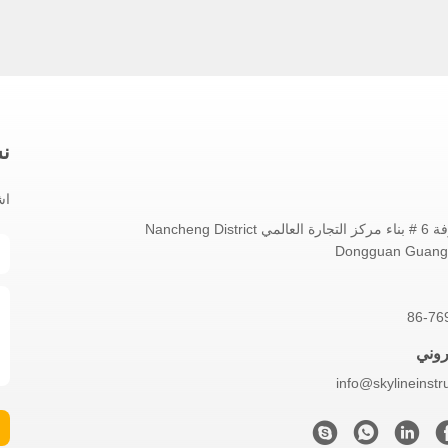
نش
اش
No.1802 غرفة 6 # بناء مركز التجارة العالمي Nancheng District
Dongguan Guang
86-76
تروني
info@skylineinst