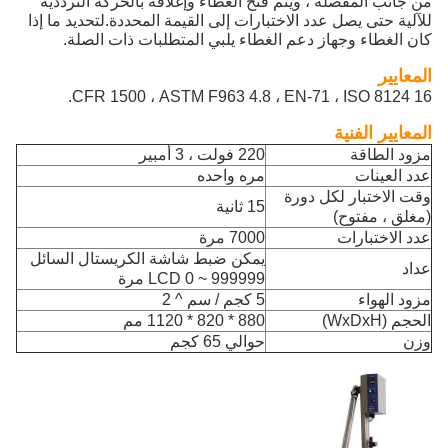
من جانب المفصلة ، ويتم فتح الغطاء وإغلاقه بالحركة الترددية
للآلية حتى يصل عدد الاختبارات إلى القيمة المحددة.لتحديد ما إذا
كان الغطاء وجهاز دعم الغطاء يلبي المتطلبات ذات الصلة.
المعايير
16 CFR 1500 ، ASTM F963 4.8 ، EN-71 ، ISO 8124.
المعايير الفنية
مزود الطاقة
220 فولت ، 3 أمبير
عدد العينات
مره واحده
وقت الاختبار لكل دورة
15 ثانية
(مغلق ، مفتوح)
عدد الاختبارات
7000 مرة
يمكن ضبط شاشة الكريستال السائل
عداد
LCD 0 ~ 999999 مرة
مزود الهواء
5 كجم / سم ^ 2
الحجم (WxDxH)
880 * 820 * 1120 مم
وزن
حوالي 65 كجم