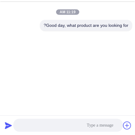
11:19 AM
Good day, what product are you looking for?
EN 11925-2 اختبار القابلية للاشتعال لمواد البناء مع التحكم في
شاشة اللمس
اختبار مواد البناء والقابلية للاشتعال
2025-06-27
153 الرؤى